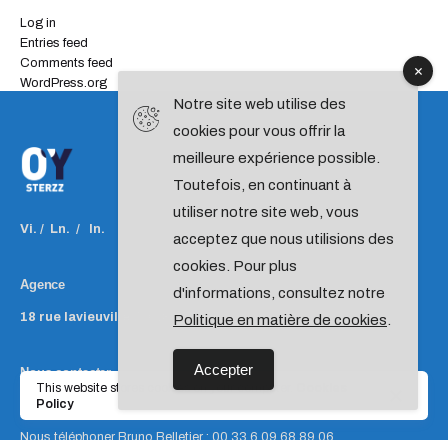
Log in
Entries feed
Comments feed
WordPress.org
Notre site web utilise des
cookies pour vous offrir la
meilleure expérience possible.
Toutefois, en continuant à
utiliser notre site web, vous
Vi.
/
Ln.
/
In.
acceptez que nous utilisions des
cookies. Pour plus
Agence
d'informations, consultez notre
18 rue lavieuville
75018 PARIS
France
Politique en matière de cookies
.
Accepter
Nous contacter
This website stores cookies on your computer.
Cookies
Policy
Nous ecrire
contact@oysterzz.com
Nous téléphoner
Bruno Belletier : 00 33 6 09 68 89 06