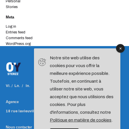
Personal
Stories
Meta
Log in
Entries feed
Comments feed
WordPress.org
Notre site web utilise des
cookies pour vous offrir la
meilleure expérience possible.
Toutefois, en continuant à
Vi.
/
Ln.
/
In.
utiliser notre site web, vous
acceptez que nous utilisions des
Agence
cookies. Pour plus
18 rue lavieuville
75018 PARIS
France
d'informations, consultez notre
Politique en matière de cookies
.
Nous contacter