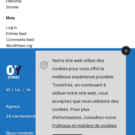
Personal
Stories
Meta
Log in
Entries feed
Comments feed
WordPress.org
Notre site web utilise des
cookies pour vous offrir la
meilleure expérience possible.
Toutefois, en continuant à
Vi.
/
Ln.
/
In.
utiliser notre site web, vous
acceptez que nous utilisions des
Agence
cookies. Pour plus
18 rue lavieuville
75018 PARIS
France
d'informations, consultez notre
Politique en matière de cookies
.
Nous contacter