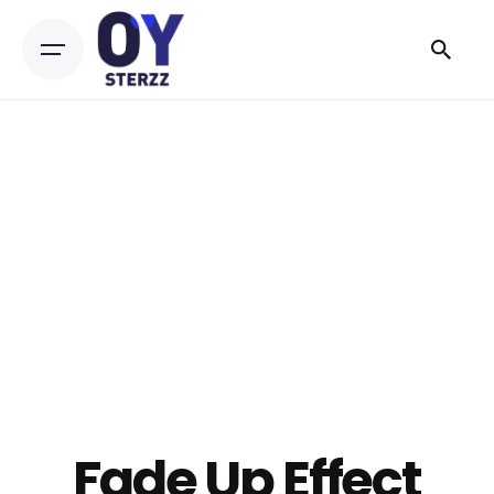
Skip
to
content
Fade Up Effect